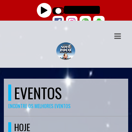
ASTS
IAS
IA
DOS
RAMAÇÃO
EVENTOS
TOS
E
ENCONTRE OS MELHORES EVENTOS
E
HOJE
ATO